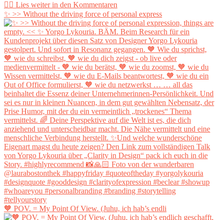
✨ >> Without the driving force of personal express
🧡 POV. = My Point Of View. (Juhu, ich hab’s endli