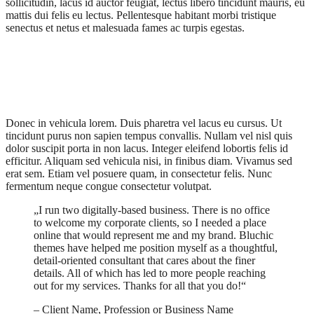
sollicitudin, lacus id auctor feugiat, lectus libero tincidunt mauris, eu
mattis dui felis eu lectus. Pellentesque habitant morbi tristique
senectus et netus et malesuada fames ac turpis egestas.
Donec in vehicula lorem. Duis pharetra vel lacus eu cursus. Ut
tincidunt purus non sapien tempus convallis. Nullam vel nisl quis
dolor suscipit porta in non lacus. Integer eleifend lobortis felis id
efficitur. Aliquam sed vehicula nisi, in finibus diam. Vivamus sed
erat sem. Etiam vel posuere quam, in consectetur felis. Nunc
fermentum neque congue consectetur volutpat.
„I run two digitally-based business. There is no office
to welcome my corporate clients, so I needed a place
online that would represent me and my brand. Bluchic
themes have helped me position myself as a thoughtful,
detail-oriented consultant that cares about the finer
details. All of which has led to more people reaching
out for my services. Thanks for all that you do!“
– Client Name, Profession or Business Name