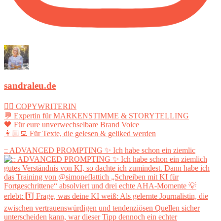
sandraleu.de
✍🏻 COPYWRITERIN
💬 Expertin für MARKENSTIMME & STORYTELLING
🖤 Für eure unverwechselbare Brand Voice
👩🏼‍💻 Für Texte, die gelesen & geliked werden
:: ADVANCED PROMPTING ✨ Ich habe schon ein ziemlic