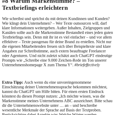
#8 Warum Markenstimme? –
Textbriefings erleichtern
Wie schreibst und sprichst du mit deinen Kundinnen und Kunden?
Wie klingt dein Unternehmen? – Wer Texte outsourcen will, darf
klare Informationen weitergeben. Außer Inhalten, Zielgruppen und
Kanälen sollte auch die Markenstimme Bestandteil eines jeden guten
Textbriefings sein. Denn mit ihr ist es viel einfacher – und vor allem
effektiver – Texte passgenau für deine Brand zu erstellen. Nicht nur
die eigenen Mitarbeitenden freuen sich über Beispieltexte und klare
Angaben zur Schreibstimme, auch extern beauftragte Freelancer
oder Agenturen. Und nicht zuletzt schätzt auch ChatGPT eindeutige
Prompts wie „Schreibe eine 9.000 Zeichen-Rede im Ton unserer
Unternehmenshomepage X zum Thema Y“.
#briefeffectively
Extra-Tipp:
Auch wenn du eine unvoreingenommene
Einschätzung deiner Unternehmenssprache bekommen möchtest,
kannst du ChatGPT um Hilfe bitten. Für einen ersten Eindruck
könntest du diesen Prompt nutzen: „Ich möchte wissen, was die
Markenstimme meines Unternehmens ABC auszeichnet. Bitte schau
dir die Unternehmenswebsite unter … an – und beschreibe
wesentliche Merkmale der Sprache auf Basis der Textproben.
Berücksichtige dabei Aspekte wie: Welche Wörter werden