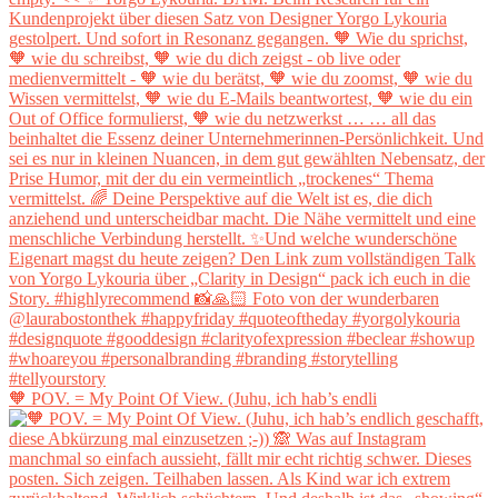
🧡 POV. = My Point Of View. (Juhu, ich hab’s endli