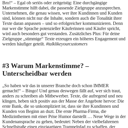
Bro!“ – Egal ob seriös oder zeitgeistig: Eine durchgängige
Markenstimme hilft dabei, die passende Zielgruppe anzusprechen.
Unternehmen, die genau wissen, wer ihre Kundinnen und Kunden
sind, können nicht nur die Inhalte, sondern auch die Tonalität ihrer
Texte daran anpassen – und so erfolgreicher kommunizieren. Denn
nur wer die Sprache potenzieller Käuferinnen und Käufer spricht,
wird auch besonders gut verstanden. Zusätzliches Plus: Für deine
Zielgruppe „stimmige“ Texte erzeugen ein höheres Engagement und
werden häufiger geteilt.
#talklikeyourcustomers
#3 Warum Markenstimme? –
Unterscheidbar werden
„So haben wir das in unserer Branche doch schon IMMER
gemacht!“ – Bingo! Und genau deswegen fällt auf, wer sich traut,
anders zu schreiben als Mitbewerber. Texte, die aufregend und neu
klingen, heben sich positiv aus der Masse der Angebote hervor: Die
erste Bank, die so unkompliziert ist, dass sie ihre Kundinnen und
Kunden von Beginn an duzt. Die erste Pharma-Firma, die
Medizinthemen mit einer Prise Humor darstellt … Neue Wege in der
Kundenansprache zu gehen, bedeutet: Neben der vielbefahrenen
Schnellstraße einen einzigartigen Trampelpfad zu schaffen, der