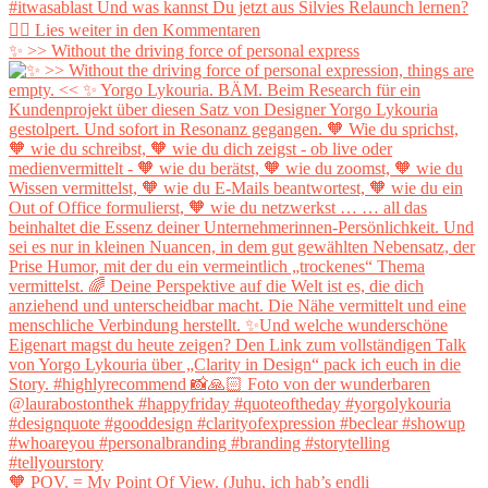
✨ >> Without the driving force of personal express
🧡 POV. = My Point Of View. (Juhu, ich hab’s endli