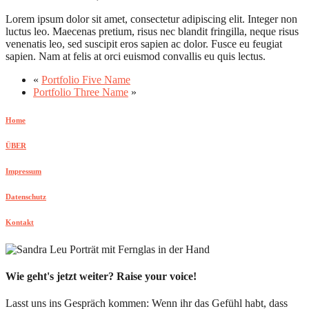
Lorem ipsum dolor sit amet, consectetur adipiscing elit. Integer non
luctus leo. Maecenas pretium, risus nec blandit fringilla, neque risus
venenatis leo, sed suscipit eros sapien ac dolor. Fusce eu feugiat
sapien. Nam at felis at orci euismod convallis eu quis lectus.
«
Portfolio Five Name
Portfolio Three Name
»
Home
ÜBER
Impressum
Datenschutz
Kontakt
Wie geht's jetzt weiter? Raise your voice!
Lasst uns ins Gespräch kommen: Wenn ihr das Gefühl habt, dass