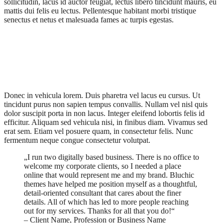
sollicitudin, lacus id auctor feugiat, lectus libero tincidunt mauris, eu
mattis dui felis eu lectus. Pellentesque habitant morbi tristique
senectus et netus et malesuada fames ac turpis egestas.
Donec in vehicula lorem. Duis pharetra vel lacus eu cursus. Ut
tincidunt purus non sapien tempus convallis. Nullam vel nisl quis
dolor suscipit porta in non lacus. Integer eleifend lobortis felis id
efficitur. Aliquam sed vehicula nisi, in finibus diam. Vivamus sed
erat sem. Etiam vel posuere quam, in consectetur felis. Nunc
fermentum neque congue consectetur volutpat.
„I run two digitally based business. There is no office to
welcome my corporate clients, so I needed a place
online that would represent me and my brand. Bluchic
themes have helped me position myself as a thoughtful,
detail-oriented consultant that cares about the finer
details. All of which has led to more people reaching
out for my services. Thanks for all that you do!“
– Client Name, Profession or Business Name