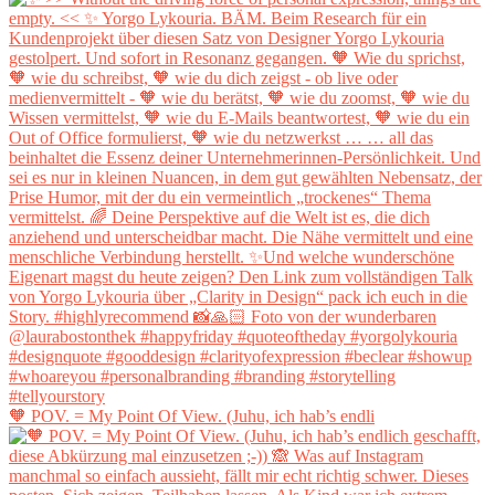
🧡 POV. = My Point Of View. (Juhu, ich hab’s endli