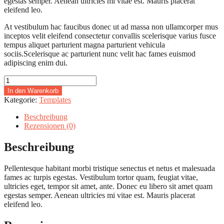
egestas semper. Aenean ultricies mi vitae est. Mauris placerat
eleifend leo.
At vestibulum hac faucibus donec ut ad massa non ullamcorper mus
inceptos velit eleifend consectetur convallis scelerisque varius fusce
tempus aliquet parturient magna parturient vehicula
sociis.Scelerisque ac parturient nunc velit hac fames euismod
adipiscing enim dui.
Sample
Product
In den Warenkorb
One
Kategorie:
Templates
Menge
Beschreibung
Rezensionen (0)
Beschreibung
Pellentesque habitant morbi tristique senectus et netus et malesuada
fames ac turpis egestas. Vestibulum tortor quam, feugiat vitae,
ultricies eget, tempor sit amet, ante. Donec eu libero sit amet quam
egestas semper. Aenean ultricies mi vitae est. Mauris placerat
eleifend leo.