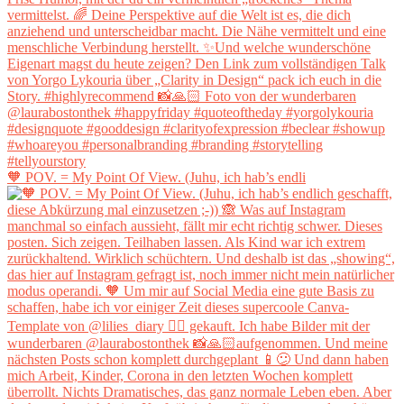
🧡 POV. = My Point Of View. (Juhu, ich hab’s endli