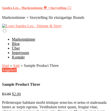
Sandra Leu – Markenstimme 💬 + Storytelling ✍🏻
Markenstimme + Storytelling für einzigartige Brands
Markenstimme
Blog
Über
Impressum
Kontakt
Start
»
Sale
» Sample Product Three
Angebot!
Sample Product Three
Ursprünglicher
Aktueller
$
3.00
$
2.00
Preis
Preis
Pellentesque habitant morbi tristique senectus et netus et malesuada
war:
ist:
fames ac turpis egestas. Vestibulum tortor quam, feugiat vitae,
$3.00
$2.00.