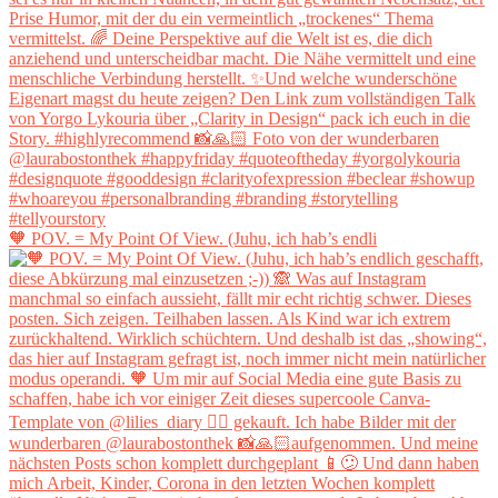
🧡 POV. = My Point Of View. (Juhu, ich hab’s endli