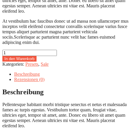
ultricies eget, tempor sit amet, ante. Donec eu libero sit amet quam
egestas semper. Aenean ultricies mi vitae est. Mauris placerat
eleifend leo.
At vestibulum hac faucibus donec ut ad massa non ullamcorper mus
inceptos velit eleifend consectetur convallis scelerisque varius fusce
tempus aliquet parturient magna parturient vehicula
sociis.Scelerisque ac parturient nunc velit hac fames euismod
adipiscing enim dui.
Sample
Product
In den Warenkorb
Three
Kategorien:
Presets
,
Sale
Menge
Beschreibung
Rezensionen (0)
Beschreibung
Pellentesque habitant morbi tristique senectus et netus et malesuada
fames ac turpis egestas. Vestibulum tortor quam, feugiat vitae,
ultricies eget, tempor sit amet, ante. Donec eu libero sit amet quam
egestas semper. Aenean ultricies mi vitae est. Mauris placerat
eleifend leo.